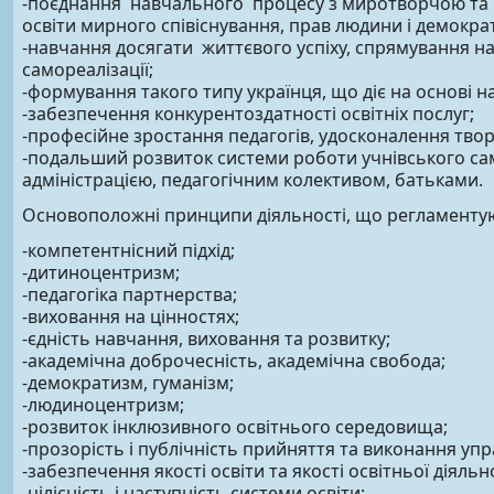
-поєднання навчального процесу з миротворчою та м
освіти мирного співіснування, прав людини і демократі
-навчання досягати життєвого успіху, спрямування на
самореалізації;
-формування такого типу українця, що діє на основі 
-забезпечення конкурентоздатності освітніх послуг;
-професійне зростання педагогів, удосконалення твор
-подальший розвиток системи роботи учнівського сам
адміністрацією, педагогічним колективом, батьками.
Основоположні принципи діяльності, що регламентую
-компетентнісний підхід;
-дитиноцентризм;
-педагогіка партнерства;
-виховання на цінностях;
-єдність навчання, виховання та розвитку;
-академічна доброчесність, академічна свобода;
-демократизм, гуманізм;
-людиноцентризм;
-розвиток інклюзивного освітнього середовища;
-прозорість і публічність прийняття та виконання упр
-забезпечення якості освіти та якості освітньої діяльно
-цілісність і наступність системи освіти;