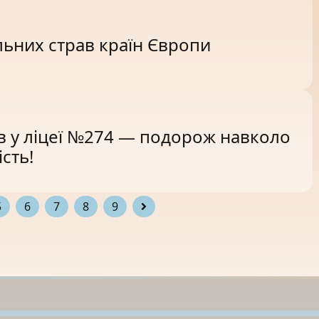
ьних страв країн Європи
в у ліцеї №274 — подорож навколо
ість!
5
6
7
8
9