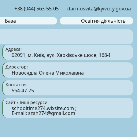
+38 (044) 563-55-05
darn-osvita@kyivcity.gov.ua
База
Освітня діяльність
Адреса:
02091, м. Київ, вул. Харківське шосе, 168-І
Директор:
Новосядла Олена Миколаївна
Контакти:
564-47-75
Сайт / Інші ресурси:
schooltime274.wixsite.com
;
E-mail:
szsh274@gmail.com