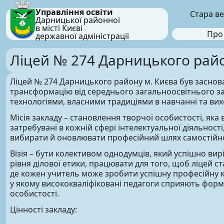
Управління освіти
Стара ве
Дарницької районної
в місті Києві
Про
державної адміністрації
Ліцей № 274 Дарницького райо
Ліцей № 274 Дарницького району м. Києва був заснова
трансформацію від середнього загальноосвітнього з
технологіями, власними традиціями в навчанні та вих
Місія закладу – становлення творчої особистості, як
затребувані в кожній сфері інтелектуальної діяльност
вибирати й оновлювати професійний шлях самостійн
Візія – бути колективом однодумців, який успішно ви
рівня ділової етики, працювати для того, щоб ліцей 
де кожен учитель може зробити успішну професійну ка
у якому висококваліфіковані педагоги сприяють форм
особистості.
Цінності закладу: