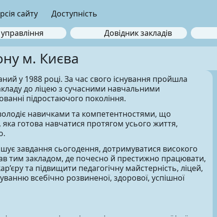
рсія сайту
Доступність
 управління
Довідник закладів
ну м. Києва
ний у 1988 році. За час свого існування пройшла
акладу до ліцею з сучасними навчальними
ованні підростаючого покоління.
а володіє навичками та компетентностями, що
і, яка готова навчатися протягом усього життя,
о.
рішує завдання сьогодення, дотримуватися високого
став тим закладом, де почесно й престижно працювати,
р’єру та підвищити педагогічну майстерність, ліцей,
уванню всебічно розвиненої, здорової, успішної