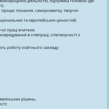
іжнародною діяльністю, підтримка головної ідеї
ї;
 процес пізнання, саморозвитку, творчої
національних та європейських цінностей;
чої праці вчителя;
оврядування в співпраці, співтворчості з
ть роботу освітнього закладу:
авлінських рішень;
сті;