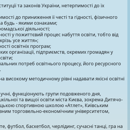
туції та законів України, нетерпимості до їх
ості до приниження її честі та гідності, фізичного
за будь - якими ознаками;
ромадської діяльності;
аності у пожиттєвий процес набуття освіти, тобто від
крізь усе життя»;
ості освітніх програм;
ських організації, підприємств, окремих громадян у
світи;
вчальних потреб освітнього процесу, його ресурсного
.
 на високому методичному рівні надавати якісні освітні
4 учні, функціонують групи подовженого дня,
кільної та вищої освіти міста Києва, зокрема Дитячо-
цькою спортивною школою «Атлет», Київським
жавним торговельно-економічним університетом,
, футбол, баскетбол, черлідинг, сучасні танці, гра на