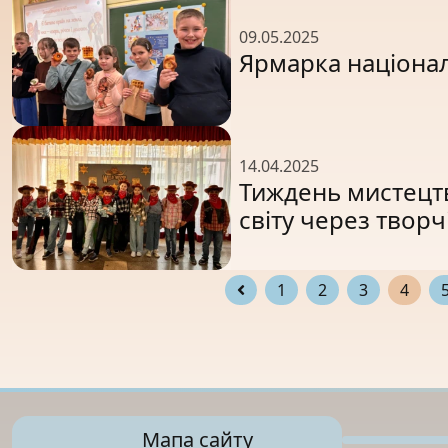
09.05.2025
Ярмарка націонал
14.04.2025
Тиждень мистецт
світу через творч
1
2
3
4
Мапа сайту