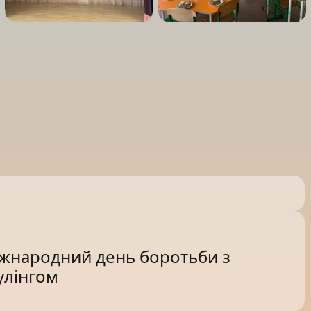
іжнародний день боротьби з
улінгом