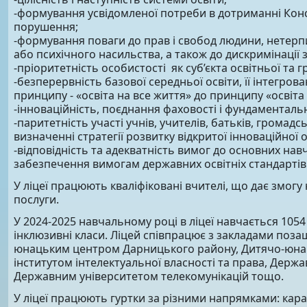
-формування усвідомленої потреби в дотриманні Консти
порушення;
-формування поваги до прав і свобод людини, нетерпим
або психічного насильства, а також до дискримінації 
-пріоритетність особистості як суб’єкта освітньої та г
-безперервність базової середньої освіти, її інтегров
принципу - «освіта на все життя» до принципу «освіта 
-інноваційність, поєднання фаховості і фундаментальн
-паритетність участі учнів, учителів, батьків, громад
визначенні стратегії розвитку відкритої інноваційної о
-відповідність та адекватність вимог до основних на
забезпечення вимогам державних освітніх стандартів
У ліцеї працюють кваліфіковані вчителі, що дає змогу
послуги.
У 2024-2025 навчальному році в ліцеї навчається 105
інклюзивні класи. Ліцей співпрацює з закладами позаш
юнацьким центром Дарницького району, Дитячо-юна
інститутом інтелектуальної власності та права, Дер
Державним університетом телекомунікацій тощо.
У ліцеї працюють гуртки за різними напрямками: карате