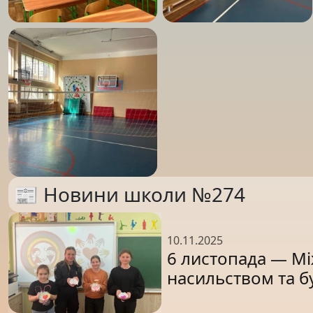
📰 Новини школи №274
10.11.2025
6 листопада — М
насильством та б