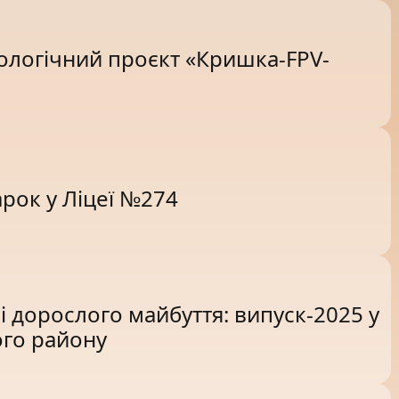
ологічний проєкт «Кришка-FPV-
рок у Ліцеї №274
 і дорослого майбуття: випуск-2025 у
ого району