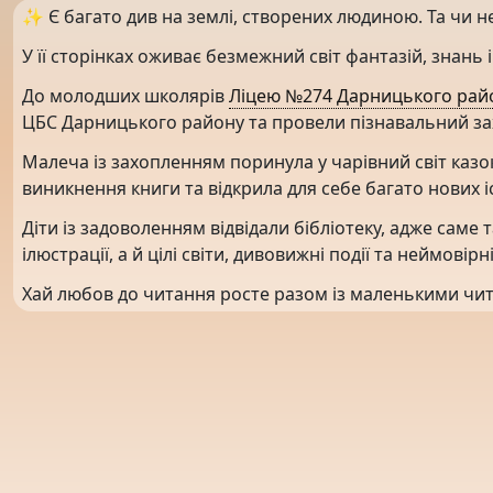
✨ Є багато див на землі, створених людиною. Та чи н
У її сторінках оживає безмежний світ фантазій, знань і
До молодших школярів
Ліцею №274 Дарницького рай
ЦБС Дарницького району та провели пізнавальний зах
Малеча із захопленням поринула у чарівний світ казок 
виникнення книги та відкрила для себе багато нових іс
Діти із задоволенням відвідали бібліотеку, адже саме 
ілюстрації, а й цілі світи, дивовижні події та неймові
Хай любов до читання росте разом із маленькими ч