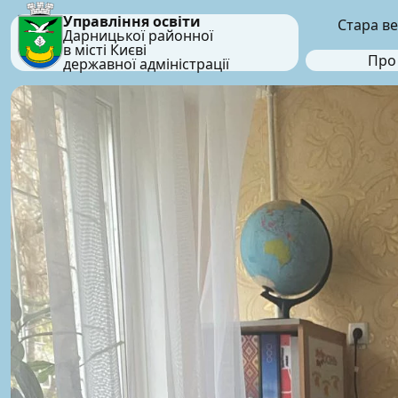
Управління освіти
Стара ве
Дарницької районної
в місті Києві
Про
державної адміністрації