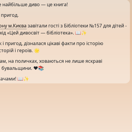
е найбільше диво — це книга!
 пригод.
ону м.Києва
завітали гості з Бібліотеки №157 для дітей -
ід «Цей дивосвіт — бібліотека». 📖✨
і пригод, дізналася цікаві факти про історію
торій і героїв. 🌟
там, на поличках, ховаються не лише яскраві
рні бувальщини. ❤️📚
итачами! 📖✨