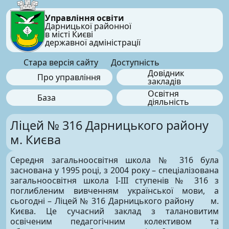
Управління освіти
Дарницької районної
в місті Києві
державної адміністрації
Стара версія сайту
Доступність
Довідник
Про управління
закладів
Освітня
База
діяльність
Ліцей № 316 Дарницького району
м. Києва
Середня загальноосвітня школа № 316 була
заснована у 1995 році, з 2004 року – спеціалізована
загальноосвітня школа І-ІІІ ступенів № 316 з
поглибленим вивченням української мови, а
сьогодні – Ліцей № 316 Дарницького району м.
Києва. Це сучасний заклад з талановитим
освіченим педагогічним колективом та