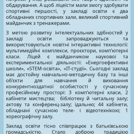
обдарування. А щоб ліцеїсти мали змогу здобувати
спортивні першості, у закладі освіти є два
обладнаних спортивних зали, великий спортивний
майданчик з тренажерами.
З метою розвитку інтелектуальних здібностей у
закладі освіти запроваджуються та
використовуються новітні інтерактивні технології:
мультимедійні комплекси, проєктори, комп’ютерні
класи. Ліцей є майданчиком наукової та
експериментальної діяльності: «Енергоефективні
школи», «STEM-освіта», «ІТ-студії». Сьогодні заклад
має достойну навчально-методичну базу та інші
об’єкти для навчання й виховання
конкурентноздатної особистості у сучасному
професійному просторі: 3 комп’ютерні класи, 2
кабінети мистецтва; бібліотеку й читальну залу;
актову та конференц-залу; їдальню; 44 кабінети,
обладнані сучасною теле- і відеотехнікою; 1
хореографічну залу.
Заклад освіти тісно співпрацює з батьківською
громадськістю. Стало доброю традицією