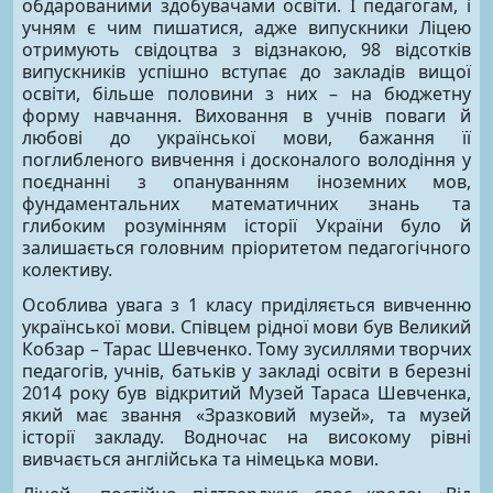
обдарованими здобувачами освіти. І педагогам, і
учням є чим пишатися, адже випускники Ліцею
отримують свідоцтва з відзнакою, 98 відсотків
випускників успішно вступає до закладів вищої
освіти, більше половини з них – на бюджетну
форму навчання. Виховання в учнів поваги й
любові до української мови, бажання її
поглибленого вивчення і досконалого володіння у
поєднанні з опануванням іноземних мов,
фундаментальних математичних знань та
глибоким розумінням історії України було й
залишається головним пріоритетом педагогічного
колективу.
Особлива увага з 1 класу приділяється вивченню
української мови. Співцем рідної мови був Великий
Кобзар – Тарас Шевченко. Тому зусиллями творчих
педагогів, учнів, батьків у закладі освіти в березні
2014 року був відкритий Музей Тараса Шевченка,
який має звання «Зразковий музей», та музей
історії закладу. Водночас на високому рівні
вивчається англійська та німецька мови.