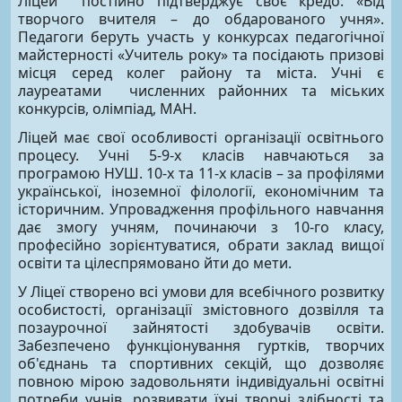
Ліцей постійно підтверджує своє кредо: «Від
творчого вчителя – до обдарованого учня».
Педагоги беруть участь у конкурсах педагогічної
майстерності «Учитель року» та посідають призові
місця серед колег району та міста. Учні є
лауреатами численних районних та міських
конкурсів, олімпіад, МАН.
Ліцей має свої особливості організації освітнього
процесу. Учні 5-9-х класів навчаються за
програмою НУШ. 10-х та 11-х класів – за профілями
української, іноземної філології, економічним та
історичним. Упровадження профільного навчання
дає змогу учням, починаючи з 10-го класу,
професійно зорієнтуватися, обрати заклад вищої
освіти та цілеспрямовано йти до мети.
У Ліцеї створено всі умови для всебічного розвитку
особистості, організації змістовного дозвілля та
позаурочної зайнятості здобувачів освіти.
Забезпечено функціонування гуртків, творчих
об'єднань та спортивних секцій, що дозволяє
повною мірою задовольняти індивідуальні освітні
потреби учнів, розвивати їхні творчі здібності та