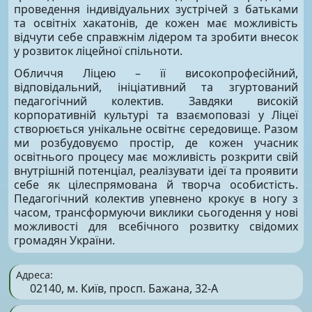
проведення індивідуальних зустрічей з батьками
та освітніх хакатонів, де кожен має можливість
відчути себе справжнім лідером та зробити внесок
у розвиток ліцейної спільноти.
Обличчя Ліцею – її високопрофесійний,
відповідальний, ініціативний та згуртований
педагогічний колектив. Завдяки високій
корпоративній культурі та взаємоповазі у Ліцеї
створюється унікальне освітнє середовище. Разом
ми розбудовуємо простір, де кожен учасник
освітнього процесу має можливість розкрити свій
внутрішній потенціал, реалізувати ідеї та проявити
себе як цілеспрямована й творча особистість.
Педагогічний колектив упевнено крокує в ногу з
часом, трансформуючи виклики сьогодення у нові
можливості для всебічного розвитку свідомих
громадян України.
Адреса:
02140, м. Київ, просп. Бажана, 32-А