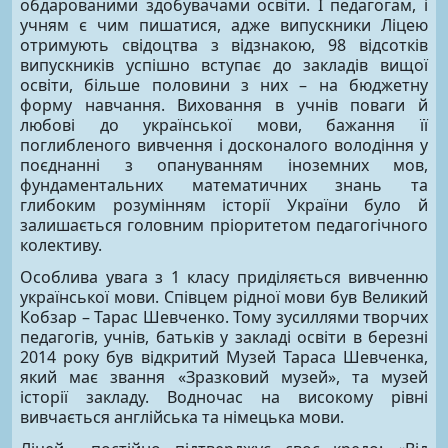
обдарованими здобувачами освіти. І педагогам, і
учням є чим пишатися, адже випускники Ліцею
отримують свідоцтва з відзнакою, 98 відсотків
випускників успішно вступає до закладів вищої
освіти, більше половини з них – на бюджетну
форму навчання. Виховання в учнів поваги й
любові до української мови, бажання її
поглибленого вивчення і досконалого володіння у
поєднанні з опануванням іноземних мов,
фундаментальних математичних знань та
глибоким розумінням історії України було й
залишається головним пріоритетом педагогічного
колективу.
Особлива увага з 1 класу приділяється вивченню
української мови. Співцем рідної мови був Великий
Кобзар – Тарас Шевченко. Тому зусиллями творчих
педагогів, учнів, батьків у закладі освіти в березні
2014 року був відкритий Музей Тараса Шевченка,
який має звання «Зразковий музей», та музей
історії закладу. Водночас на високому рівні
вивчається англійська та німецька мови.