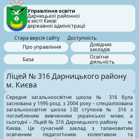
Управління освіти
Дарницької районної
в місті Києві
державної адміністрації
Стара версія сайту
Доступність
Довідник
Про управління
закладів
Освітня
База
діяльність
Ліцей № 316 Дарницького району
м. Києва
Середня загальноосвітня школа № 316 була
заснована у 1995 році, з 2004 року – спеціалізована
загальноосвітня школа І-ІІІ ступенів № 316 з
поглибленим вивченням української мови, а
сьогодні – Ліцей № 316 Дарницького району м.
Києва. Це сучасний заклад з талановитим
освіченим педагогічним колективом та