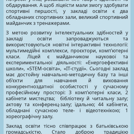
обдарування. А щоб ліцеїсти мали змогу здобувати
спортивні першості, у закладі освіти є два
обладнаних спортивних зали, великий спортивний
майданчик з тренажерами.
З метою розвитку інтелектуальних здібностей у
закладі освіти запроваджуються та
використовуються новітні інтерактивні технології:
мультимедійні комплекси, проєктори, комп’ютерні
класи. Ліцей є майданчиком наукової та
експериментальної діяльності: «Енергоефективні
школи», «STEM-освіта», «ІТ-студії». Сьогодні заклад
має достойну навчально-методичну базу та інші
об’єкти для навчання й виховання
конкурентноздатної особистості у сучасному
професійному просторі: 3 комп’ютерні класи, 2
кабінети мистецтва; бібліотеку й читальну залу;
актову та конференц-залу; їдальню; 44 кабінети,
обладнані сучасною теле- і відеотехнікою; 1
хореографічну залу.
Заклад освіти тісно співпрацює з батьківською
громадськістю. Стало доброю традицією