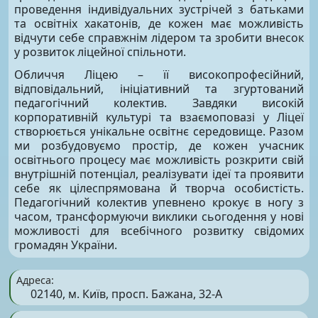
проведення індивідуальних зустрічей з батьками
та освітніх хакатонів, де кожен має можливість
відчути себе справжнім лідером та зробити внесок
у розвиток ліцейної спільноти.
Обличчя Ліцею – її високопрофесійний,
відповідальний, ініціативний та згуртований
педагогічний колектив. Завдяки високій
корпоративній культурі та взаємоповазі у Ліцеї
створюється унікальне освітнє середовище. Разом
ми розбудовуємо простір, де кожен учасник
освітнього процесу має можливість розкрити свій
внутрішній потенціал, реалізувати ідеї та проявити
себе як цілеспрямована й творча особистість.
Педагогічний колектив упевнено крокує в ногу з
часом, трансформуючи виклики сьогодення у нові
можливості для всебічного розвитку свідомих
громадян України.
Адреса:
02140, м. Київ, просп. Бажана, 32-А