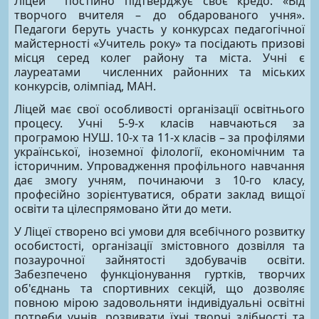
Ліцей постійно підтверджує своє кредо: «Від
творчого вчителя – до обдарованого учня».
Педагоги беруть участь у конкурсах педагогічної
майстерності «Учитель року» та посідають призові
місця серед колег району та міста. Учні є
лауреатами численних районних та міських
конкурсів, олімпіад, МАН.
Ліцей має свої особливості організації освітнього
процесу. Учні 5-9-х класів навчаються за
програмою НУШ. 10-х та 11-х класів – за профілями
української, іноземної філології, економічним та
історичним. Упровадження профільного навчання
дає змогу учням, починаючи з 10-го класу,
професійно зорієнтуватися, обрати заклад вищої
освіти та цілеспрямовано йти до мети.
У Ліцеї створено всі умови для всебічного розвитку
особистості, організації змістовного дозвілля та
позаурочної зайнятості здобувачів освіти.
Забезпечено функціонування гуртків, творчих
об'єднань та спортивних секцій, що дозволяє
повною мірою задовольняти індивідуальні освітні
потреби учнів, розвивати їхні творчі здібності та