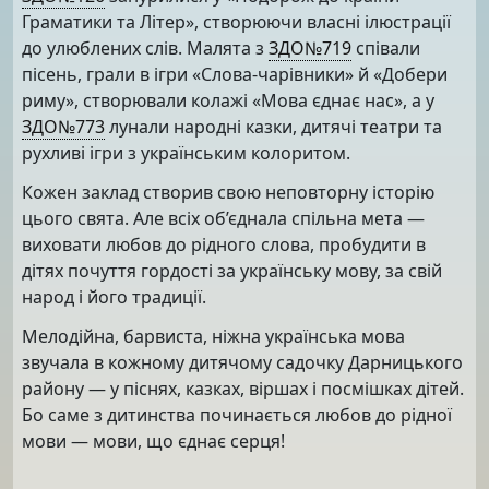
Граматики та Літер», створюючи власні ілюстрації
до улюблених слів. Малята з
ЗДО№719
співали
пісень, грали в ігри «Слова-чарівники» й «Добери
риму», створювали колажі «Мова єднає нас», а у
ЗДО№773
лунали народні казки, дитячі театри та
рухливі ігри з українським колоритом.
Кожен заклад створив свою неповторну історію
цього свята. Але всіх об’єднала спільна мета —
виховати любов до рідного слова, пробудити в
дітях почуття гордості за українську мову, за свій
народ і його традиції.
Мелодійна, барвиста, ніжна українська мова
звучала в кожному дитячому садочку Дарницького
району — у піснях, казках, віршах і посмішках дітей.
Бо саме з дитинства починається любов до рідної
мови — мови, що єднає серця!