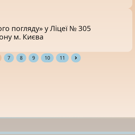
го погляду» у Ліцеї № 305
ну м. Києва
7
8
9
10
11