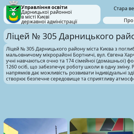
Управління освіти
Стара ве
Дарницької районної
в місті Києві
Про
державної адміністрації
Ліцей № 305 Дарницького райо
Ліцей № 305 Дарницького району міста Києва з погл
мальовничому мікрорайоні Бортничі, вул. Євгена Харче
учні навчаються очно та 174 сімейної (домашньої) ф
1260 осіб, що забезпечує роботу школи в одну зміну. 
напрямків дає можливість розвивати індивідуальні зд
створює безпечне середовище та сприятливу атмосф