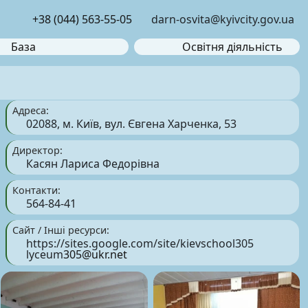
+38 (044) 563-55-05
darn-osvita@kyivcity.gov.ua
База
Освітня діяльність
Адреса:
02088, м. Київ, вул. Євгена Харченка, 53
Директор:
Касян Лариса Федорівна
Контакти:
564-84-41
Сайт / Інші ресурси:
https://sites.google.com/site/kievschool305
lyceum
305@ukr.net