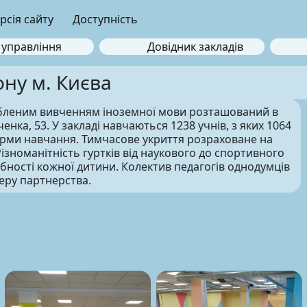
рсія сайту
Доступність
 управління
Довідник закладів
ну м. Києва
ибленим вивченням іноземної мови розташований в
нка, 53. У закладі навчаються 1238 учнів, з яких 1064
орми навчання. Тимчасове укриття розраховане на
Різноманітність гуртків від наукового до спортивного
ібності кожної дитини. Колектив педагогів однодумців
еру партнерства.