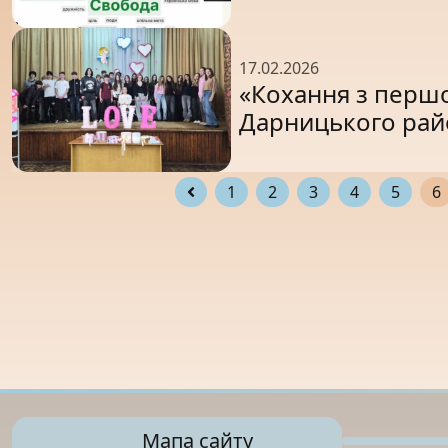
17.02.2026
«Кохання з першо
Дарницького райо
1
2
3
4
5
6
Мапа сайту