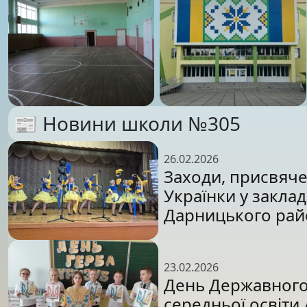
📰 Новини школи №305
26.02.2026
Заходи, присвяче
Українки у заклад
Дарницького райо
23.02.2026
День Державного 
середньої освіти