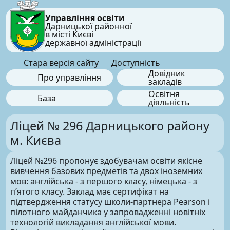
Управління освіти
Дарницької районної
в місті Києві
державної адміністрації
Стара версія сайту
Доступність
Довідник
Про управління
закладів
Освітня
База
діяльність
Ліцей № 296 Дарницького району
м. Києва
Ліцей №296 пропонує здобувачам освіти якісне
вивчення базових предметів та двох іноземних
мов: англійська - з першого класу, німецька - з
пʼятого класу. Заклад має сертифікат на
підтвердження статусу школи-партнера Pearson і
пілотного майданчика у запровадженні новітніх
технологій викладання англійської мови.