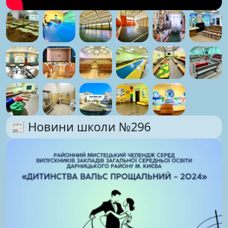
📰 Новини школи №296