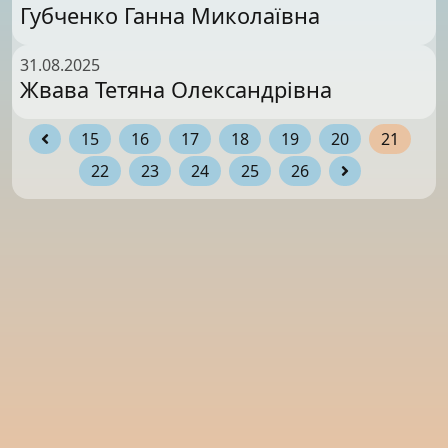
Губченко Ганна Миколаївна
31.08.2025
Жвава Тетяна Олександрівна
15
16
17
18
19
20
21
22
23
24
25
26