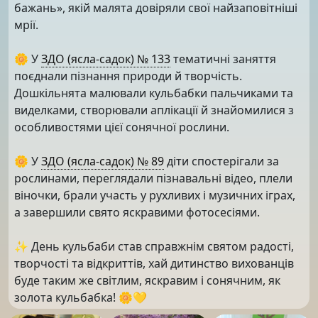
бажань», якій малята довіряли свої найзаповітніші
мрії.
🌼 У
ЗДО (ясла-садок) № 133
тематичні заняття
поєднали пізнання природи й творчість.
Дошкільнята малювали кульбабки пальчиками та
виделками, створювали аплікації й знайомилися з
особливостями цієї сонячної рослини.
🌼 У
ЗДО (ясла-садок) № 89
діти спостерігали за
рослинами, переглядали пізнавальні відео, плели
віночки, брали участь у рухливих і музичних іграх,
а завершили свято яскравими фотосесіями.
✨ День кульбаби став справжнім святом радості,
творчості та відкриттів, хай дитинство вихованців
буде таким же світлим, яскравим і сонячним, як
золота кульбабка! 🌼💛