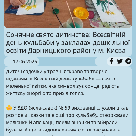
Сонячне свято дитинства: Всесвітній
день кульбаби у закладах дошкільної
освіти Дарницького району м. Києва
17.06.2026
Дитячі садочки у травні яскраво та творчо
відзначили Всесвітній день кульбаби — свято
маленької квітки, яка символізує сонце, радість,
життєву енергію та прихід тепла.
🌼 У
ЗДО (ясла-садок) № 59
вихованці слухали цікаві
розповіді, казки та вірші про кульбабу, створювали
малюнки й аплікації, плели віночки та збирали
букети. А ще із задоволенням фотографувалися