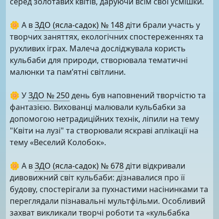
серед золотавих квітів, даруючи всім свої усмішки.
🌼 А в
ЗДО (ясла-садок) № 148
діти брали участь у
творчих заняттях, екологічних спостереженнях та
рухливих іграх. Малеча досліджувала користь
кульбаби для природи, створювала тематичні
малюнки та пам’ятні світлини.
🌼 У
ЗДО № 250
день був наповнений творчістю та
фантазією. Вихованці малювали кульбабки за
допомогою нетрадиційних технік, ліпили на тему
"Квіти на лузі" та створювали яскраві аплікації на
тему «Веселий Колобок».
🌼 А в
ЗДО (ясла-садок) № 678
діти відкривали
дивовижний світ кульбаби: дізнавалися про її
будову, спостерігали за пухнастими насінинками та
переглядали пізнавальні мультфільми. Особливий
захват викликали творчі роботи та «кульбабка