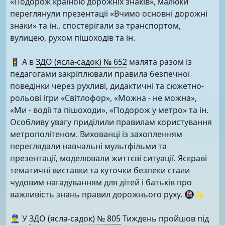
«Подорож країною дорожніх знаків», малюки
переглянули презентації «Вчимо основні дорожні
знаки» та ін., спостерігали за транспортом,
вулицею, рухом пішоходів та ін.
🚦 А в
ЗДО (ясла-садок) № 652
малята разом із
педагогами закріплювали правила безпечної
поведінки через рухливі, дидактичні та сюжетно-
рольові ігри «Світлофор», «Можна - не можна»,
«Ми - водії та пішоходи», «Подорож у метро» та ін.
Особливу увагу приділили правилам користування
метрополітеном. Вихованці із захопленням
переглядали навчальні мультфільми та
презентації, моделювали життєві ситуації. Яскраві
тематичні виставки та куточки безпеки стали
чудовим нагадуванням для дітей і батьків про
важливість знань правил дорожнього руху. 🚇✨
👮‍♂️ У
ЗДО (ясла-садок) № 805
Тиждень пройшов під