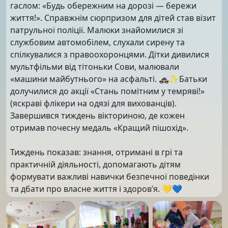
гаслом: «Будь обережним на дорозі — бережи
життя!». Справжнім сюрпризом для дітей став візит
патрульної поліції. Малюки знайомилися зі
службовим автомобілем, слухали сирену та
спілкувалися з правоохоронцями. Дітки дивилися
мультфільми від тітоньки Сови, малювали
«машини майбутнього» на асфальті. 🚓✨Батьки
долучилися до акції «Стань помітним у темряві!»
(яскраві флікери на одязі для вихованців).
Завершився тиждень вікториною, де кожен
отримав почесну медаль «Кращий пішохід».
Тиждень показав: знання, отримані в грі та
практичній діяльності, допомагають дітям
формувати важливі навички безпечної поведінки
та дбати про власне життя і здоров’я. 💛💙