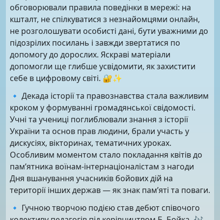
обговорювали правила поведінки в мережі: на
кшталт, не спілкуватися з незнайомцями онлайн,
не розголошувати особисті дані, бути уважними до
підозрілих посилань і завжди звертатися по
допомогу до дорослих. Яскраві матеріали
допомогли ще глибше усвідомити, як захистити
себе в цифровому світі. 🔐✨
🔹 Декада історії та правознавства стала важливим
кроком у формуванні громадянської свідомості.
Учні та учениці поглиблювали знання з історії
України та основ прав людини, брали участь у
дискусіях, вікторинах, тематичних уроках.
Особливим моментом стало покладання квітів до
памʼятника воїнам-інтернаціоналістам з нагоди
Дня вшанування учасників бойових дій на
території інших держав — як знак пам’яті та поваги.
🔹 Гучною творчою подією став дебют співочого
колективу педагогів під керівництвом Б. Бойка. 🎶