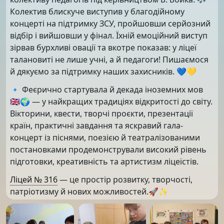
Колектив блискуче виступив у благодійному
концерті на підтримку ЗСУ, пройшовши серйозний
відбір і вийшовши у фінал. Їхній емоційний виступ
зірвав бурхливі овації та вкотре показав: у ліцеї
талановиті не лише учні, а й педагоги! Пишаємося
й дякуємо за підтримку наших захисників. 💙💛
🔹 Феєрично стартувала й декада іноземних мов
🇬🇧🌍 — у найкращих традиціях відкритості до світу.
Вікторини, квести, творчі проєкти, презентації
країн, практичні завдання та яскравий гала-
концерт із піснями, поезією й театралізованими
постановками продемонстрували високий рівень
підготовки, креативність та артистизм ліцеїстів.
Ліцей № 316
— це простір розвитку, творчості,
патріотизму й нових можливостей.🚀✨