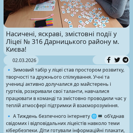
Насичені, яскраві, змістовні події у
Ліцеї № 316 Дарницького району м.
Києва!
02.03.2026
🔹 Зимовий табір у ліцеї став простором розвитку,
творчості та дружнього спілкування. Учні та
учениці активно долучалися до майстерень і
гуртків, розкривали свої таланти, навчалися
працювати в команді та змістовно проводили час у
теплій атмосфері підтримки й взаєморозуміння.
🔹 А Тиждень безпечного інтернету 🌐💻 об’єднав
свідомих і відповідальних ліцеїстів навколо теми
кібербезпеки. Діти готували інформаційні плакати,