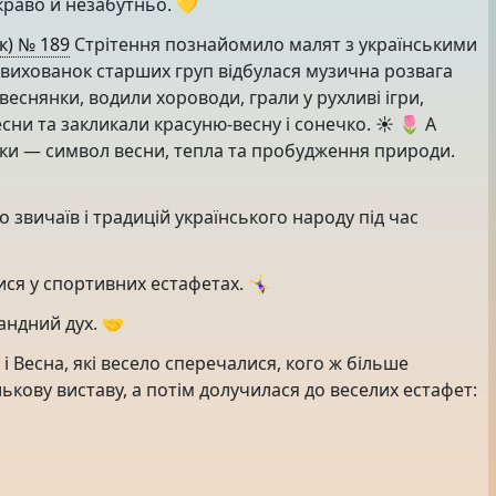
краво й незабутньо. 💛
к) № 189
Стрітення познайомило малят з українськими
 вихованок старших груп відбулася музична розвага
веснянки, водили хороводи, грали у рухливі ігри,
ни та закликали красуню-весну і сонечко. ☀️ 🌷 А
ки — символ весни, тепла та пробудження природи.
звичаїв і традицій українського народу під час
я у спортивних естафетах. 🤸‍♀️
андний дух. 🤝
і Весна, які весело сперечалися, кого ж більше
ькову виставу, а потім долучилася до веселих естафет: