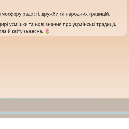
тмосферу радості, дружби та народних традицій.
ирі усмішки та нові знання про українські традиції,
ла й квітуча весна. 🌷
Про
Довідник