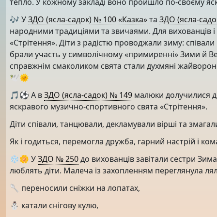
тепло. У кожному закладі воно пройшло по-своєму яс
🎶 У
ЗДО (ясла-садок) № 100 «Казка»
та
ЗДО (ясла-садо
народними традиціями та звичаями. Для вихованців і
«Стрітення». Діти з радістю проводжали зиму: співали 
брали участь у символічному «примиренні» Зими й Вес
справжнім смаколиком свята стали духмяні жайворон
🕊🌞
🎵⚽️ А в
ЗДО (ясла-садок) № 149
малюки долучилися до 
яскравого музично-спортивного свята «Стрітення».
Діти співали, танцювали, декламували вірші та змагалис
Як і годиться, перемогла дружба, гарний настрій і ком
❄️🌼 У
ЗДО № 250
до вихованців завітали сестри Зима 
люблять діти. Малеча із захопленням переглянула лял
🥄 переносили сніжки на лопатах,
⛄️ катали снігову кулю,