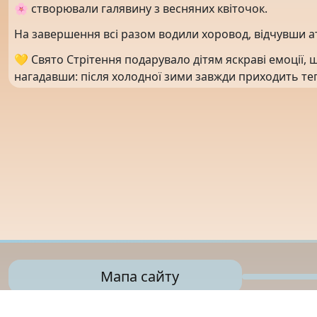
🌸 створювали галявину з весняних квіточок.
На завершення всі разом водили хоровод, відчувши а
💛 Свято Стрітення подарувало дітям яскраві емоції, щ
нагадавши: після холодної зими завжди приходить теп
Мапа сайту
Управління освіти