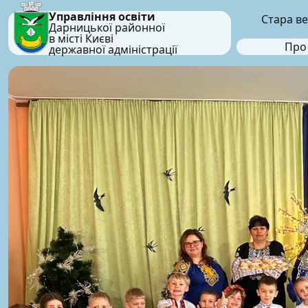
Управління освіти
Стара ве
Дарницької районної
в місті Києві
Про
державної адміністрації