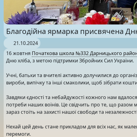
Благодійна ярмарка присвячена Дн
21.10.2024
16 жовтня
Початкова школа №332 Дарницького район
Дню хліба, з метою підтримки Збройних Сил України.
Учні, батьки та вчителі активно долучилися до організ
вироби, випічку та інші смаколики, щоб зібрати кош
Завдяки єдності та небайдужості кожного нам вдалося 
потреби наших воїнів. Це свідчить про те, що разом м
зараз стоїть на захисті нашої свободи та незалежності
Нехай цей день стане прикладом для всіх нас, як ма
перемоги.