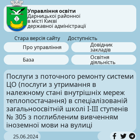
Управління освіти
Дарницької районної
в місті Києві
державної адміністрації
Стара версія сайту
Доступність
Довідник
Про управління
закладів
Освітня
База
діяльність
Послуги з поточного ремонту системи
ЦО (послуги з утримання в
належному стані внутрішніх мереж
теплопостачання) в спеціалізованій
загальноосвітній школі І-ІІІ ступенів
№ 305 з поглибленим вивченням
іноземної мови на вулиці
25.06.2024