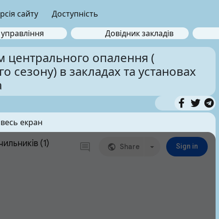
рсія сайту
Доступність
 управління
Довідник закладів
ем центрального опалення (
о сезону) в закладах та установах
а
 весь екран