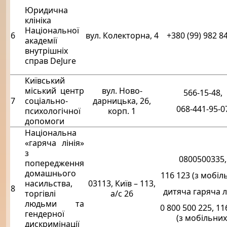
Юридична
клініка
Національної
6
вул. Колекторна, 4
+380 (99) 982 8
академії
внутрішніх
справ DeJure
Київський
міський центр
вул. Ново-
566-15-48,
7
соціально-
дарницька, 26,
068-441-95-0
психологічної
корп. 1
допомоги
Національна
«гаряча лінія»
з
0800500335,
попередження
домашнього
116 123 (з мобіл
насильства,
03113, Київ – 113,
8
дитяча гаряча лі
торгівлі
а/с 26
людьми та
0 800 500 225, 11
гендерної
(з мобільних
дискримінації