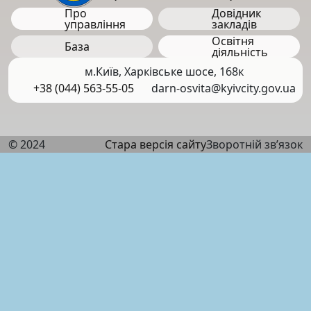
Про
Довідник
управління
закладів
Освітня
База
діяльність
м.Київ, Харківське шосе, 168к
+38 (044) 563-55-05
darn-osvita@kyivcity.gov.ua
© 2024
Стара версія сайту
Зворотній зв’язок