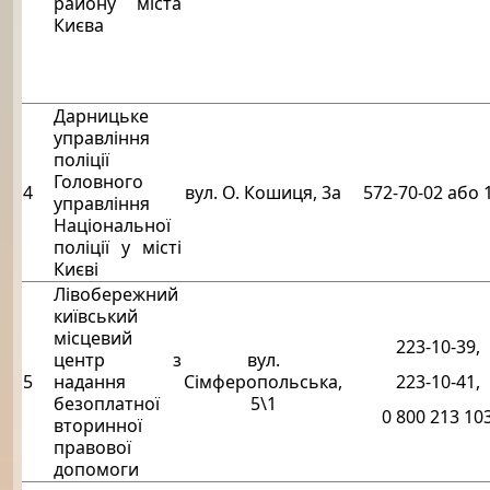
району міста
Києва
Дарницьке
управління
поліції
Головного
4
вул. О. Кошиця, 3а
572-70-02 або 
управління
Національної
поліції у місті
Києві
Лівобережний
київський
місцевий
223-10-39,
центр з
вул.
5
надання
Сімферопольська,
223-10-41,
безоплатної
5\1
0 800 213 10
вторинної
правової
допомоги