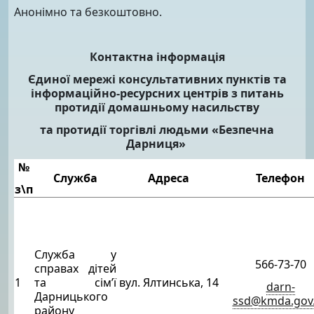
Анонімно та безкоштовно.
Контактна інформація
Єдиної мережі консультативних пунктів та
інформаційно-ресурсних центрів з питань
протидії домашньому насильству
та протидії торгівлі людьми «Безпечна
Дарниця»
№
Служба
Адреса
Телефон
з\п
Служба у
566-73-70
справах дітей
1
та сім’ї
вул. Ялтинська, 14
darn-
Дарницького
ssd@kmda.gov
району