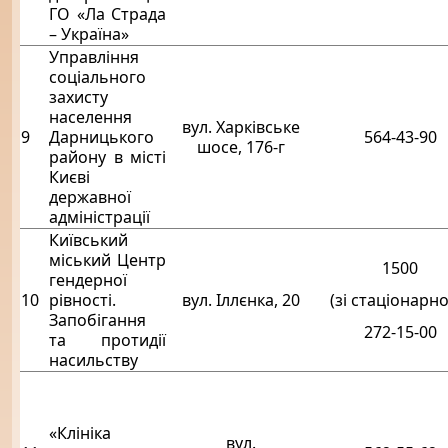
ГО «Ла Страда
– Україна»
Управління
соціального
захисту
населення
вул. Харківське
9
Дарницького
564-43-90
шосе, 176-г
району в місті
Києві
державної
адміністрації
Київський
міський Центр
1500
гендерної
10
рівності.
вул. Іллєнка, 20
(зі стаціонарно
Запобігання
272-15-00
та протидії
насильству
«Клініка
вул.