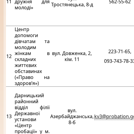
11
дружня для
562-55-62
Тростянецька, 8-д
молоді»
Центр
допомоги
дівчатам та
молодим
223-71-65,
жінкам в
вул. Довженка, 2,
12
складних
кім. 11
093-743-78-3
життєвих
обставинах
(«Право на
здоров’я»)
Дарницький
районний
відділ філії
вул.
Державної
13
Азербайджанська,
kv3@probation.g
установи
8-б
«Центр
пробації» у м.