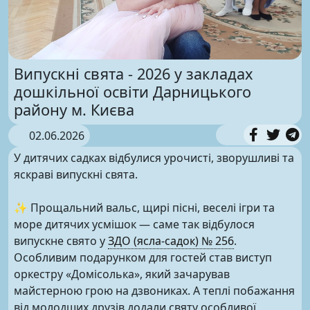
Випускні свята - 2026 у закладах
дошкільної освіти Дарницького
району м. Києва
02.06.2026
У дитячих садках відбулися урочисті, зворушливі та
яскраві випускні свята.
✨ Прощальний вальс, щирі пісні, веселі ігри та
море дитячих усмішок — саме так відбулося
випускне свято у
ЗДО (ясла-садок) № 256
.
Особливим подарунком для гостей став виступ
оркестру «Домісолька», який зачарував
майстерною грою на дзвониках. А теплі побажання
від молодших друзів додали святу особливої