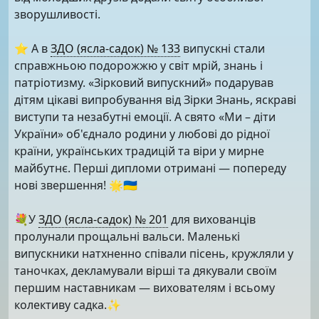
зворушливості.
⭐️ А в
ЗДО (ясла-садок) № 133
випускні стали
справжньою подорожжю у світ мрій, знань і
патріотизму. «Зірковий випускний» подарував
дітям цікаві випробування від Зірки Знань, яскраві
виступи та незабутні емоції. А свято «Ми – діти
України» об'єднало родини у любові до рідної
країни, українських традицій та віри у мирне
майбутнє. Перші дипломи отримані — попереду
нові звершення! 🌟🇺🇦
💐У
ЗДО (ясла-садок) № 201
для вихованців
пролунали прощальні вальси. Маленькі
випускники натхненно співали пісень, кружляли у
таночках, декламували вірші та дякували своїм
першим наставникам — вихователям і всьому
колективу садка.✨