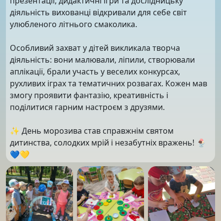
презентації, дидактичні ігри та дослідницьку
діяльність вихованці відкривали для себе світ
улюбленого літнього смаколика.
Особливий захват у дітей викликала творча
діяльність: вони малювали, ліпили, створювали
аплікації, брали участь у веселих конкурсах,
рухливих іграх та тематичних розвагах. Кожен мав
змогу проявити фантазію, креативність і
поділитися гарним настроєм з друзями.
✨ День морозива став справжнім святом
дитинства, солодких мрій і незабутніх вражень! 🍨
💙💛