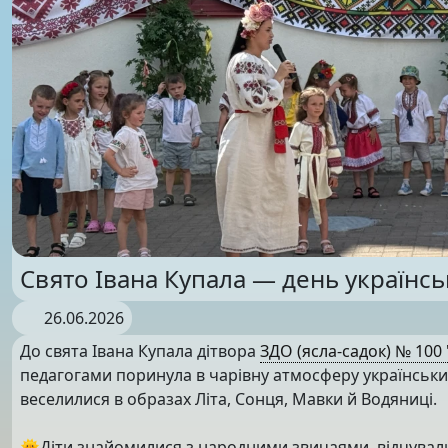
Свято Івана Купала — день українськ
26.06.2026
До свята Івана Купала дітвора
ЗДО (ясла-садок) № 100
педагогами поринула в чарівну атмосферу українських
веселилися в образах Літа, Сонця, Мавки й Водяниці.
🌞Діти знайомилися з народними звичаями, відчували