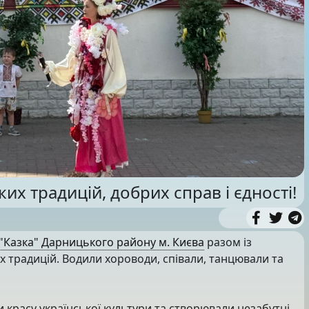
их традицій, добрих справ і єдності!
 "Казка" Дарницького району м. Києва
разом із
 традицій. Водили хороводи, співали, танцювали та
 красу української культури та створювали незабутні