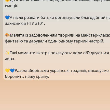
емоції.
💙А після розваги батьки організували благодійний 
Захисників НГУ 3101.
🎨Малята із задоволенням творили на майстер-клас
фантазію та дарували один одному гарний настрій.
✨Такі моменти вкотре показують: коли об’єднуються 
дива.
💛💙Разом зберігаємо українські традиції, виховуємо 
боронить нашу країну.