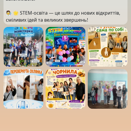
🧑‍🔬 🌟 STEM-освіта — це шлях до нових відкриттів,
сміливих ідей та великих звершень!