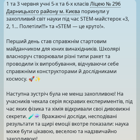
1 та 3 червня учні 5-х та 6-х класів
Ліцею № 296
Дарницького району м. Києва
поринули у
захопливий світ науки під час STEM-майстерок «3,
2, 1... Полетіли!!!» та «STEM — це круто!».
Перший день став справжнім стартовим
майданчиком для юних винахідників. Школярі
власноруч створювали різні типи ракет та
проводили їх випробування, відчуваючи себе
справжніми конструкторами й дослідниками
космосу. 🚀✨
Наступна зустріч була не менш захопливою! На
учасників чекала серія яскравих експериментів, під
час яких фізика та хімія відкривали свої дивовижні
секрети. 🧪⚗️ Вражаючі досліди, несподівані
результати та щирі емоції вкотре показали: наука
може бути цікавою, веселою та надзвичайно
захопливою!