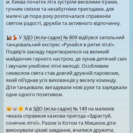
м. Києва початок літа зустріли веселими іграми,
гучним сміхом та незабутніми пригодами, для
малечі ця пора року розпочалася справжнім
святом радості, дружби та активного відпочинку.
🚂💃 У
ЗДО (ясла-садок) № 809
відбувся запальний
танцювальний експрес «Рухайся в ритмі літа!».
Подвір’я закладу перетворилося на великий
майданчик гарного настрою, де лунав дитячий сміх
і звучали улюблені літні мелодії. Особливим
символом свята став довгий дружній паровозик,
який об’єднав усіх вихованців у веселу команду.
Діти танцювали, вигадували нові рухи та заряджали
одне одного позитивом.
🐱🐭🌞 А в
ЗДО (ясла-садок) № 149
на малюків
чекала справжня казкова пригода «Здрастуй,
сонячне літо!». Разом із Котом та Мишкою діти
виконували цікаві завдання, вчилися дружити,