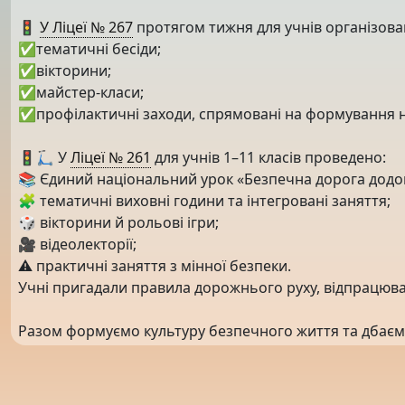
🚦
У Ліцеї № 267
протягом тижня для учнів організова
✅тематичні бесіди;
✅вікторини;
✅майстер-класи;
✅профілактичні заходи, спрямовані на формування н
🚦🛴 У
Ліцеї № 261
для учнів 1–11 класів проведено:
📚 Єдиний національний урок «Безпечна дорога додом
🧩 тематичні виховні години та інтегровані заняття;
🎲 вікторини й рольові ігри;
🎥 відеолекторії;
⚠️ практичні заняття з мінної безпеки.
Учні пригадали правила дорожнього руху, відпрацюва
Разом формуємо культуру безпечного життя та дбаєм