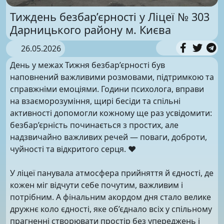
Тиждень безбар’єрності у Ліцеї № 303
Дарницького району м. Києва
26.05.2026
День у межах Тижня безбар’єрності був
наповнений важливими розмовами, підтримкою та
справжніми емоціями. Години психолога, вправи
на взаєморозуміння, щирі бесіди та спільні
активності допомогли кожному ще раз усвідомити:
безбар’єрність починається з простих, але
надзвичайно важливих речей — поваги, доброти,
чуйності та відкритого серця. ❤️
У ліцеї панувала атмосфера прийняття й єдності, де
кожен міг відчути себе почутим, важливим і
потрібним. А фінальним акордом дня стало велике
дружнє коло єдності, яке об’єднало всіх у спільному
прагненні створювати простір без упереджень і