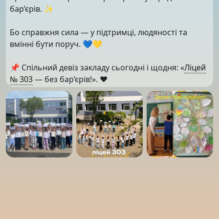
бар’єрів. ✨
Бо справжня сила — у підтримці, людяності та
вмінні бути поруч. 💙💛
📌 Спільний девіз закладу сьогодні і щодня: «
Ліцей
№ 303
— без бар’єрів!». ❤️