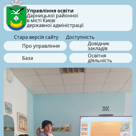
Управління освіти
Дарницької районної
в місті Києві
державної адміністрації
Стара версія сайту
Доступність
Довідник
Про управління
закладів
Освітня
База
діяльність