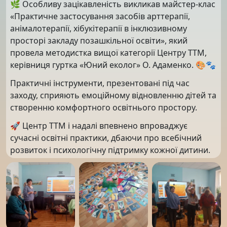
🌿 Особливу зацікавленість викликав майстер-клас
«Практичне застосування засобів арттерапії,
анімалотерапії, хібукітерапії в інклюзивному
просторі закладу позашкільної освіти», який
провела методистка вищої категорії Центру ТТМ,
керівниця гуртка «Юний еколог» О. Адаменко. 🎨🐾
Практичні інструменти, презентовані під час
заходу, сприяють емоційному відновленню дітей та
створенню комфортного освітнього простору.
🚀 Центр ТТМ і надалі впевнено впроваджує
сучасні освітні практики, дбаючи про всебічний
розвиток і психологічну підтримку кожної дитини.