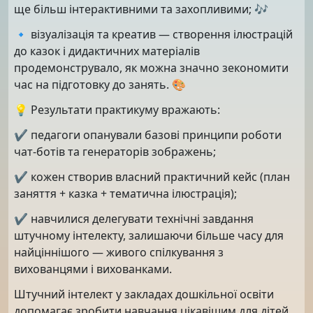
ще більш інтерактивними та захопливими; 🎶
🔹 візуалізація та креатив — створення ілюстрацій
до казок і дидактичних матеріалів
продемонструвало, як можна значно зекономити
час на підготовку до занять. 🎨
💡 Результати практикуму вражають:
✔️ педагоги опанували базові принципи роботи
чат-ботів та генераторів зображень;
✔️ кожен створив власний практичний кейс (план
заняття + казка + тематична ілюстрація);
✔️ навчилися делегувати технічні завдання
штучному інтелекту, залишаючи більше часу для
найціннішого — живого спілкування з
вихованцями і вихованками.
Штучний інтелект у закладах дошкільної освіти
допомагає зробити навчання цікавішим для дітей