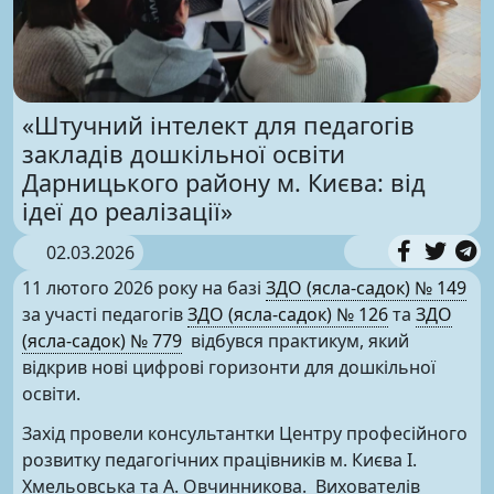
«Штучний інтелект для педагогів
закладів дошкільної освіти
Дарницького району м. Києва: від
ідеї до реалізації»
02.03.2026
11 лютого 2026 року на базі
ЗДО (ясла-садок) № 149
за участі педагогів
ЗДО (ясла-садок) № 126
та
ЗДО
(ясла-садок) № 779
відбувся практикум, який
відкрив нові цифрові горизонти для дошкільної
освіти.
Захід провели консультантки Центру професійного
розвитку педагогічних працівників м. Києва І.
Хмельовська та А. Овчинникова. Вихователів