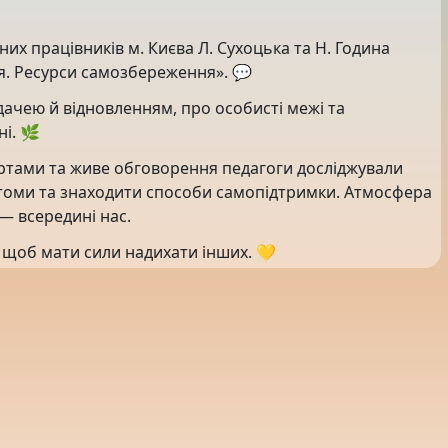
их працівників м. Києва Л. Сухоцька та Н. Година
я. Ресурси самозбереження». 💬
ддачею й відновленням, про особисті межі та
і. 🌿
ртами та живе обговорення педагоги досліджували
втоми та знаходити способи самопідтримки. Атмосфера
— всередині нас.
, щоб мати сили надихати інших. 💛