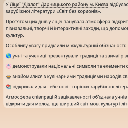
У
Ліцеї "Діалог" Дарницького району м. Києва
відбулас
зарубіжної літератури «Світ без кордонів».
Протягом цих днів у ліцеї панувала атмосфера відкрит
пізнавальні, творчі й інтерактивні заходи, що допомо
культур.
Особливу увагу приділили міжкультурній обізнаності:
🌎 учні та учениці презентували традиції та звичаї різ
👘 демонстрували національні символи та елементи о
🍲 знайомилися з кулінарними традиціями народів сві
📚 відкривали для себе нові сторінки зарубіжної літер
Атмосфера співпраці й зацікавленості об’єднала учнів
відкрити для молоді ще ширший світ мов, культур і л