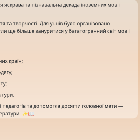
я яскрава та пізнавальна декада іноземних мов і
тя та творчості. Для учнів було організовано
гли ще більше зануритися у багатогранний світ мов і
них країн;
дягу;
ту;
атури.
 і педагогів та допомогла досягти головної мети —
ітератури. ✨📖