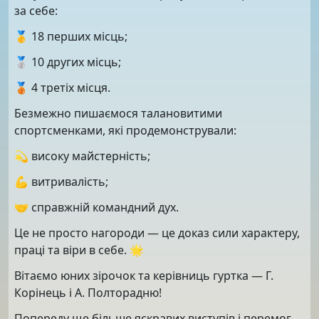
за себе:
🥇 18 перших місць;
🥈 10 других місць;
🥉 4 третіх місця.
Безмежно пишаємося талановитими
спортсменками, які продемонстрували:
💫 високу майстерність;
💪 витривалість;
🤝 справжній командний дух.
Це не просто нагороди — це доказ сили характеру,
праці та віри в себе. 🌟
Вітаємо юних зірочок та керівниць гуртка — Г.
Корінець і А. Полторадню!
Попереду ще більше яскравих виступів і перемог.