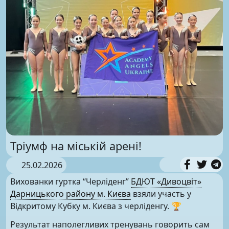
Тріумф на міській арені!
25.02.2026
Вихованки гуртка “Черліденг”
БДЮТ «Дивоцвіт»
Дарницького району м. Києва
взяли участь у
Відкритому Кубку м. Києва з черліденгу. 🏆
Результат наполегливих тренувань говорить сам