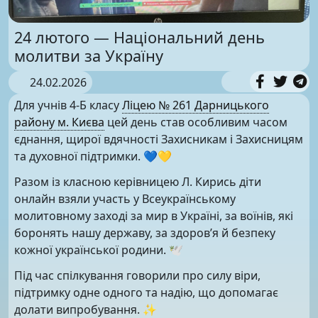
24 лютого — Національний день
молитви за Україну
24.02.2026
Для учнів 4-Б класу
Ліцею № 261 Дарницького
району м. Києва
цей день став особливим часом
єднання, щирої вдячності Захисникам і Захисницям
та духовної підтримки. 💙💛
Разом із класною керівницею Л. Кирись діти
онлайн взяли участь у Всеукраїнському
молитовному заході за мир в Україні, за воїнів, які
боронять нашу державу, за здоров’я й безпеку
кожної української родини. 🕊
Під час спілкування говорили про силу віри,
підтримку одне одного та надію, що допомагає
долати випробування. ✨