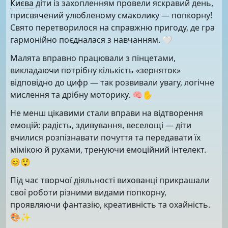
Києва
діти із захопленням провели яскравий день,
присвячений улюбленому смаколику — попкорну!
Свято перетворилося на справжню пригоду, де гра
гармонійно поєдналася з навчанням. 🤍
Малята вправно працювали з пінцетами,
викладаючи потрібну кількість «зерняток»
відповідно до цифр — так розвивали увагу, логічне
мислення та дрібну моторику. 🧠✋
Не менш цікавими стали вправи на відтворення
емоцій: радість, здивування, веселощі — діти
вчилися розпізнавати почуття та передавати їх
мімікою й рухами, тренуючи емоційний інтелект.
😊😲
Під час творчої діяльності вихованці прикрашали
свої роботи різними видами попкорну,
проявляючи фантазію, креативність та охайність.
🎨✨