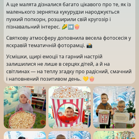
А ще малята дізналися багато цікавого про те, як із
маленького зернятка кукурудзи народжується
пухкий попкорн, розширили свій кругозір і
пізнавальний інтерес. 🌽➡️🍿
Святкову атмосферу доповнила весела фотосесія у
яскравій тематичній фоторамці. 📸
Усмішки, щирі емоції та гарний настрій
залишилися не лише в серцях дітей, а й на
світлинах — на теплу згадку про радісний, смачний
і наповнений позитивом день. 💛🍿