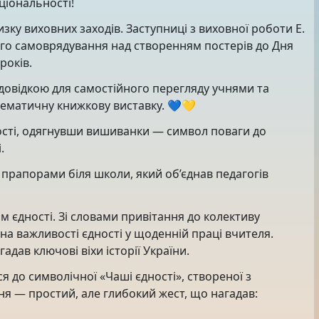
національності!
ку виховних заходів. Заступниці з виховної роботи Е.
кого самоврядування над створенням постерів до Дня
років.
 довідкою для самостійного перегляду учнями та
тематичну книжкову виставку. 💙💛
сті, одягнувши вишиванки — символ поваги до
.
прапорами біля школи, який об’єднав педагогів
м єдності. Зі словами привітання до колективу
а важливості єдності у щоденній праці вчителя.
дав ключові віхи історії України.
 до символічної «Чаші єдності», створеної з
ня — простий, але глибокий жест, що нагадав: