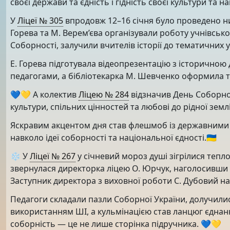
своєї держави та єдність і гідність своєї культури та 
У
Ліцеї № 305
впродовж 12–16 січня було проведено низ
Горева та М. Верем’єва організували роботу учнівсь
Соборності, залучили вчителів історії до тематичних у
Е. Горева підготувала відеопрезентацію з історичною
педагогами, а бібліотекарка М. Шевченко оформила 
💙💛 А колектив
Ліцею № 284
відзначив День Соборно
культури, спільних цінностей та любові до рідної землі
Яскравим акцентом дня став флешмоб із державними 
навколо ідеї соборності та національної єдності.🇺🇦
❄️ У
Ліцеї № 267
у січневий мороз душі зігрілися тепло
звернулася директорка ліцею О. Юрчук, наголосивши н
Заступник директора з виховної роботи С. Дубовий нага
Педагоги складали пазли Соборної України, долучилися
використанням ШІ, а кульмінацією став ланцюг єднан
соборність — це не лише сторінка підручника. 💙💛