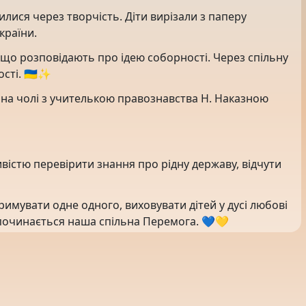
лися через творчість. Діти вирізали з паперу
країни.
 що розповідають про ідею соборності. Через спільну
сті. 🇺🇦✨
на чолі з учителькою правознавства Н. Наказною
ивістю перевірити знання про рідну державу, відчути
римувати одне одного, виховувати дітей у дусі любові
ті починається наша спільна Перемога. 💙💛