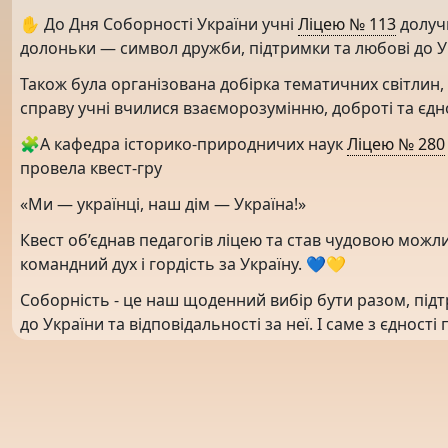
✋ До Дня Соборності України учні
Ліцею № 113
долучи
долоньки — символ дружби, підтримки та любові до У
Також була організована добірка тематичних світлин,
справу учні вчилися взаєморозумінню, доброті та єдно
🧩А кафедра історико-природничих наук
Ліцею № 280
провела квест-гру
«Ми — українці, наш дім — Україна!»
Квест об’єднав педагогів ліцею та став чудовою можл
командний дух і гордість за Україну. 💙💛
Соборність - це наш щоденний вибір бути разом, підт
до України та відповідальності за неї. І саме з єднос