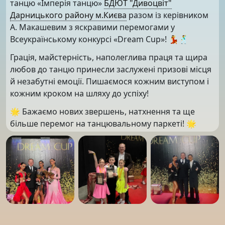
танцю «Імперія танцю»
БДЮТ "Дивоцвіт"
Дарницького району м.Києва
разом із керівником
А. Макашевим з яскравими перемогами у
Всеукраїнському конкурсі «Dream Cup»! 💃🕺
Грація, майстерність, наполеглива праця та щира
любов до танцю принесли заслужені призові місця
й незабутні емоції. Пишаємося кожним виступом і
кожним кроком на шляху до успіху!
🌟 Бажаємо нових звершень, натхнення та ще
більше перемог на танцювальному паркеті! 🌟