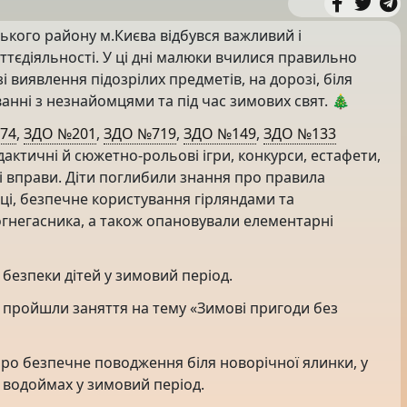
цького району м.Києва відбувся важливий і
тєдіяльності. У ці дні малюки вчилися правильно
зі виявлення підозрілих предметів, на дорозі, біля
ванні з незнайомцями та під час зимових свят. 🎄
74
,
ЗДО №201
,
ЗДО №719
,
ЗДО №149
,
ЗДО №133
дактичні й сюжетно-рольові ігри, конкурси, естафети,
ні вправи. Діти поглибили знання про правила
иці, безпечне користування гірляндами та
гнегасника, а також опановували елементарні
одо безпеки дітей у зимовий період.
х пройшли заняття на тему «Зимові пригоди без
про безпечне поводження біля новорічної ялинки, у
і водоймах у зимовий період.