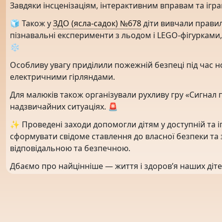
Завдяки інсценізаціям, інтерактивним вправам та ігр
🧊 Також у
ЗДО (ясла-садок) №678
діти вивчали правил
пізнавальні експерименти з льодом і LEGO-фігурками
❄️
Особливу увагу приділили пожежній безпеці під час н
електричними гірляндами.
Для малюків також організували рухливу гру «Сигнал п
надзвичайних ситуаціях. 🚨
✨ Проведені заходи допомогли дітям у доступній та і
сформувати свідоме ставлення до власної безпеки та 
відповідальною та безпечною.
Дбаємо про найцінніше — життя і здоров’я наших діте