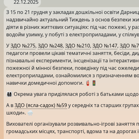
22.12.2025
З 15 по 21 грудня у закладах дошкільної освіти Дарни
надзвичайно актуальний Тиждень з основ безпеки жит
діяти в різних життєвих ситуаціях: під час пожежі, у ра
водойм узимку, у побуті з електроприладами, у спілку
У
ЗДО №275
,
ЗДО №248
,
ЗДО №210
,
ЗДО №147
,
ЗДО №7
педагоги провели цікаві тематичні заняття, бесіди, ди
пізнавальні експерименти, інсценізації та інтерактив
пожежної й мінної безпеки, поведінку під час ожелед
електроприладами, ознайомилися з призначенням во
навички домедичної допомоги. 🧯🚦
👨‍👩‍👧‍👦 Окрема увага приділялася роботі з батьками щ
А в
ЗДО (ясла-садок) №59
у середніх та старших група
шкоди». 🌨
Вихователі організували розвивально-ігрові заняття 
громадських місцях, транспорті, вдома та на дорогах 