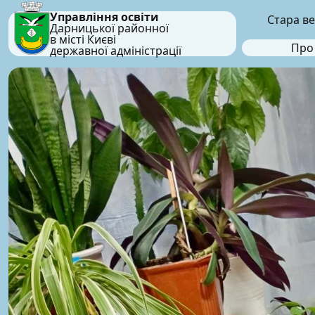
Управління освіти
Стара ве
Дарницької районної
в місті Києві
Про
державної адміністрації