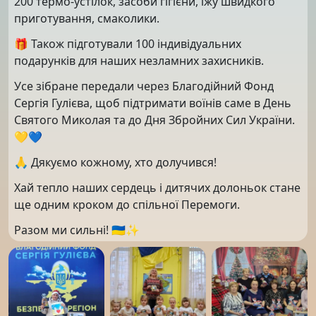
200 термо-устілок, засоби гігієни, їжу швидкого
приготування, смаколики.
🎁 Також підготували 100 індивідуальних
подарунків для наших незламних захисників.
Усе зібране передали через Благодійний Фонд
Сергія Гулієва, щоб підтримати воїнів саме в День
Святого Миколая та до Дня Збройних Сил України.
💛💙
🙏 Дякуємо кожному, хто долучився!
Хай тепло наших сердець і дитячих долоньок стане
ще одним кроком до спільної Перемоги.
Разом ми сильні! 🇺🇦✨