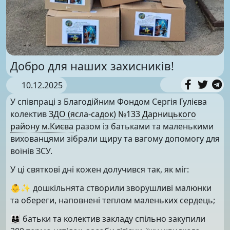
Добро для наших захисників!
10.12.2025
У співпраці з Благодійним Фондом Сергія Гулієва
колектив
ЗДО (ясла-садок) №133 Дарницького
району м.Києва
разом із батьками та маленькими
вихованцями зібрали щиру та вагому допомогу для
воїнів ЗСУ.
У ці святкові дні кожен долучився так, як міг:
👶✨ дошкільнята створили зворушливі малюнки
та обереги, наповнені теплом маленьких сердець;
👨‍👩‍👧 батьки та колектив закладу спільно закупили