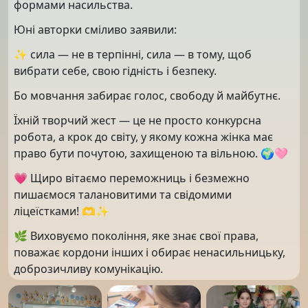
формами насильства.
Юні авторки сміливо заявили:
✨ сила — не в терпінні, сила — в тому, щоб
вибрати себе, свою гідність і безпеку.
Бо мовчання забирає голос, свободу й майбутнє.
Їхній творчий жест — це не просто конкурсна
робота, а крок до світу, у якому кожна жінка має
право бути почутою, захищеною та вільною. 🌍🩷
💗 Щиро вітаємо переможниць і безмежно
пишаємося талановитими та свідомими
ліцеїстками! 🫶✨
🌿 Виховуємо покоління, яке знає свої права,
поважає кордони інших і обирає ненасильницьку,
доброзичливу комунікацію.