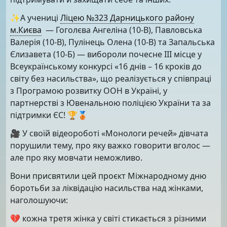
✨А учениці
Ліцею №323 Дарницького району
м.Києва
— Гоголєва Ангеліна (10-В), Павловська
Валерія (10-В), Пулінець Олена (10-В) та Запальська
Єлизавета (10-Б) — вибороли почесне III місце у
Всеукраїнському конкурсі «16 днів – 16 кроків до
світу без насильства», що реалізується у співпраці
з Програмою розвитку ООН в Україні, у
партнерстві з Ювенальною поліцією України та за
підтримки ЄС! 🏆🥉
🎥 У своїй відеороботі «Монологи речей» дівчата
порушили тему, про яку важко говорити вголос —
але про яку мовчати неможливо.
Вони присвятили цей проєкт Міжнародному дню
боротьби за ліквідацію насильства над жінками,
наголошуючи:
💔 кожна третя жінка у світі стикається з різними