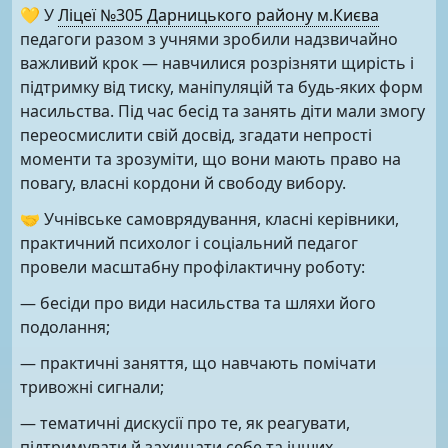
💛 У
Ліцеї №305 Дарницького району м.Києва
педагоги разом з учнями зробили надзвичайно
важливий крок — навчилися розрізняти щирість і
підтримку від тиску, маніпуляцій та будь-яких форм
насильства. Під час бесід та занять діти мали змогу
переосмислити свій досвід, згадати непрості
моменти та зрозуміти, що вони мають право на
повагу, власні кордони й свободу вибору.
🤝 Учнівське самоврядування, класні керівники,
практичний психолог і соціальний педагог
провели масштабну профілактичну роботу:
— бесіди про види насильства та шляхи його
подолання;
— практичні заняття, що навчають помічати
тривожні сигнали;
— тематичні дискусії про те, як реагувати,
підтримувати й захищати себе та інших.