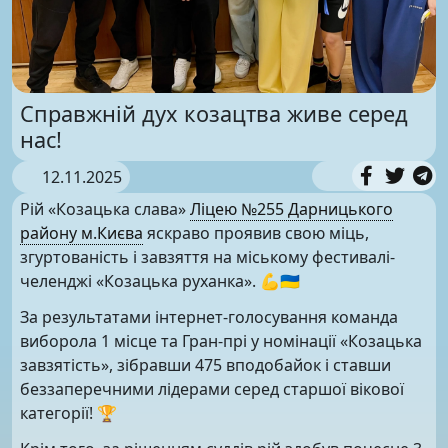
Справжній дух козацтва живе серед
нас!
12.11.2025
Рій «Козацька слава»
Ліцею №255 Дарницького
району м.Києва
яскраво проявив свою міць,
згуртованість і завзяття на міському фестивалі-
челенджі «Козацька руханка». 💪🇺🇦
За результатами інтернет-голосування команда
виборола 1 місце та Гран-прі у номінації «Козацька
завзятість», зібравши 475 вподобайок і ставши
беззаперечними лідерами серед старшої вікової
категорії! 🏆