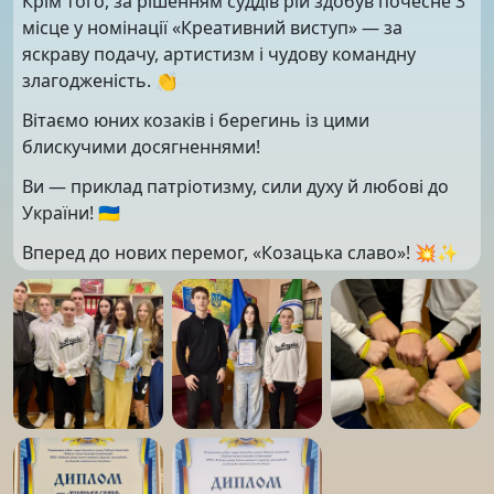
Крім того, за рішенням суддів рій здобув почесне 3
місце у номінації «Креативний виступ» — за
яскраву подачу, артистизм і чудову командну
злагодженість. 👏
Вітаємо юних козаків і берегинь із цими
блискучими досягненнями!
Ви — приклад патріотизму, сили духу й любові до
України! 🇺🇦
Вперед до нових перемог, «Козацька славо»! 💥✨