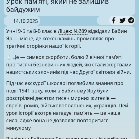
Урок пам’яті, який не залишив
байдужим
14.10.2025
Учні 9-Б та 8-В класів
Ліцею №289
відвідали Бабин
Яр — місце, де кожен камінь промовляє про
трагічні сторінки нашої історії.
🕯Це — символ скорботи, болю й вічної пам’яті
про тисячі безневинних людей, які стали жертвами
нацистських злочинів під час Другої світової війни.
Під час екскурсії школярі поглибили знання про
події 1941 року, коли в Бабиному Яру були
розстріляні десятки тисяч мирних жителів —
євреїв, ромів, військовополонених, українців. Цей
урок історії вкотре нагадує: пам’ять — це наша
сила, адже вона не дозволяє повторитися
минулому.
Відвідини Бабиного Яру стали для учнів глибоким