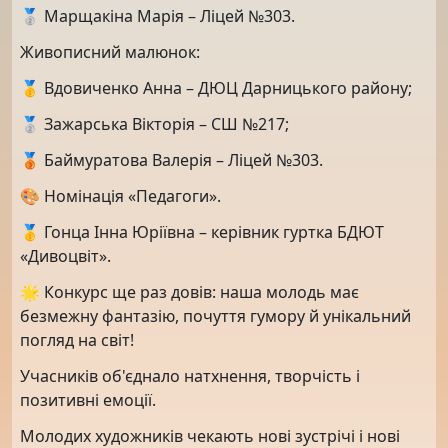
🥈 Марщакіна Марія – Ліцей №303.
Живописний малюнок:
🥇 Вдовиченко Анна – ДЮЦ Дарницького району;
🥈 Зажарська Вікторія – СШ №217;
🥉 Баймуратова Валерія – Ліцей №303.
🎨 Номінація «Педагоги».
🥇 Гонца Інна Юріївна – керівник гуртка БДЮТ
«Дивоцвіт».
🌟 Конкурс ще раз довів: наша молодь має
безмежну фантазію, почуття гумору й унікальний
погляд на світ!
Учасників об'єднало натхнення, творчість і
позитивні емоції.
Молодих художників чекають нові зустрічі і нові