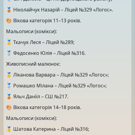
🥉 Ніколайчук Назарій – Ліцей №329 «Логос».
🎨 Вікова категорія 11–13 років.
Мальописи (комікси):
🥇 Ткачук Леся – Ліцей №289;
🥈 Федосенко Юлія – Ліцей №316.
Живописний малюнок:
🥇 Ліканова Варвара – Ліцей №329 «Логос»;
🥈 Ромашко Мілана – Ліцей №329 «Логос»;
🥉 Яльч Даніїл – СШ №217.
🎨 Вікова категорія 14–18 років.
Мальописи (комікси):
🥇 Шатова Катерина – Ліцей №316;