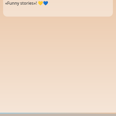
«Funny stories»! 💛💙