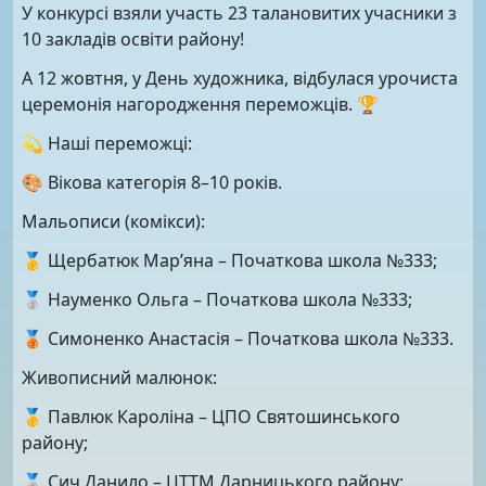
У конкурсі взяли участь 23 талановитих учасники з
10 закладів освіти району!
А 12 жовтня, у День художника, відбулася урочиста
церемонія нагородження переможців. 🏆
💫 Наші переможці:
🎨 Вікова категорія 8–10 років.
Мальописи (комікси):
🥇 Щербатюк Мар’яна – Початкова школа №333;
🥈 Науменко Ольга – Початкова школа №333;
🥉 Симоненко Анастасія – Початкова школа №333.
Живописний малюнок:
🥇 Павлюк Кароліна – ЦПО Святошинського
району;
🥈 Сич Данило – ЦТТМ Дарницького району;