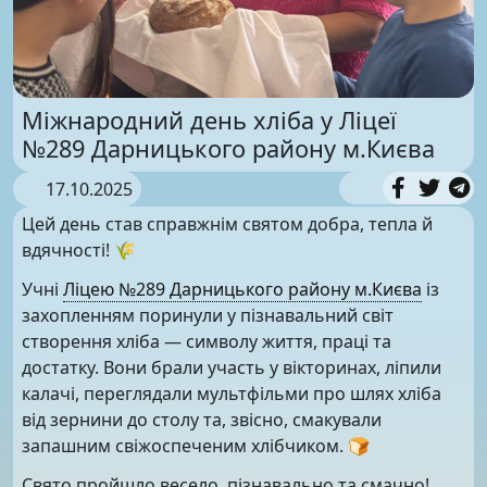
Міжнародний день хліба у Ліцеї
№289 Дарницького району м.Києва
17.10.2025
Цей день став справжнім святом добра, тепла й
вдячності! 🌾
Учні
Ліцею №289 Дарницького району м.Києва
із
захопленням поринули у пізнавальний світ
створення хліба — символу життя, праці та
достатку. Вони брали участь у вікторинах, ліпили
калачі, переглядали мультфільми про шлях хліба
від зернини до столу та, звісно, смакували
запашним свіжоспеченим хлібчиком. 🍞
Свято пройшло весело, пізнавально та смачно!