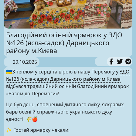
Благодійний осінній ярмарок у ЗДО
№126 (ясла-садок) Дарницького
району м.Києва
29.10.2025
🇺🇦З теплом у серці та вірою в нашу Перемогу у
ЗДО
№126 (ясла-садок) Дарницького району м.Києва
відбувся традиційний осінній благодійний ярмарок
«Разом до Перемоги»!
Це був день, сповнений дитячого сміху, яскравих
барв осені й справжнього українського духу
єдності. 🌾🍎
✨ Гостей ярмарку чекали: