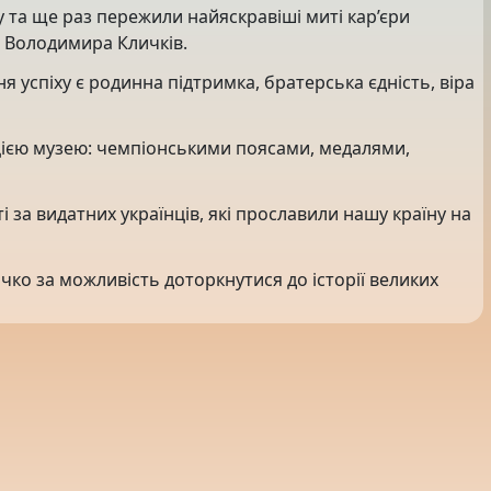
 та ще раз пережили найяскравіші миті кар’єри
а Володимира Кличків.
 успіху є родинна підтримка, братерська єдність, віра
цією музею: чемпіонськими поясами, медалями,
і за видатних українців, які прославили нашу країну на
о за можливість доторкнутися до історії великих