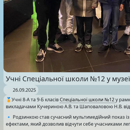
Учні Спеціальної школи №12 у музеї
26.09.2025
🏅Учні 8-А та 9-Б класів
Спеціальної школи №12
у рамк
викладачами Кучериною А.В. та Шаповаловою Н.В. відв
🔹 Родзинкою став сучасний мультимедійний показ із
ефектами, який дозволив відчути себе учасниками ле