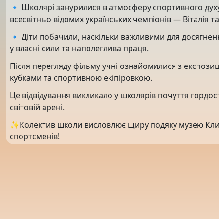
🔹 Школярі занурилися в атмосферу спортивного духу
всесвітньо відомих українських чемпіонів — Віталія т
🔹 Діти побачили, наскільки важливими для досягнення
у власні сили та наполеглива праця.
Після перегляду фільму учні ознайомилися з експози
кубками та спортивною екіпіровкою.
Це відвідування викликало у школярів почуття гордост
світовій арені.
✨Колектив школи висловлює щиру подяку музею Кличк
спортсменів!