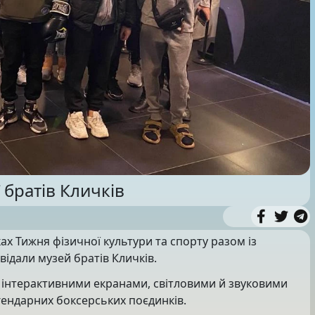
 братів Кличків
ах Тижня фізичної культури та спорту разом із
ідали музей братів Кличків.
 інтерактивними екранами, світловими й звуковими
гендарних боксерських поєдинків.