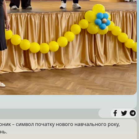
оник – символ початку нового навчального року,
нь.