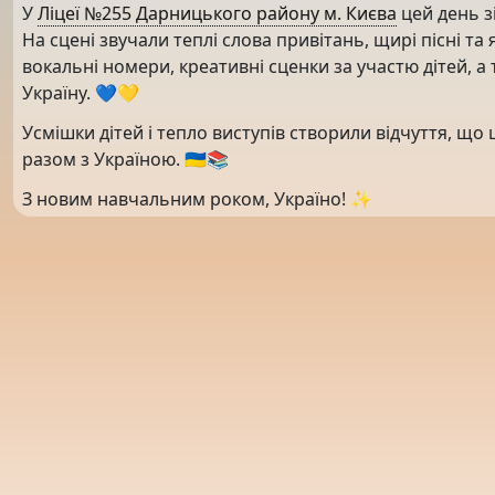
У
Ліцеї №255 Дарницького району м. Києва
цей день зі
На сцені звучали теплі слова привітань, щирі пісні т
вокальні номери, креативні сценки за участю дітей, а
Україну. 💙💛
Усмішки дітей і тепло виступів створили відчуття, що
разом з Україною. 🇺🇦📚
З новим навчальним роком, Україно! ✨