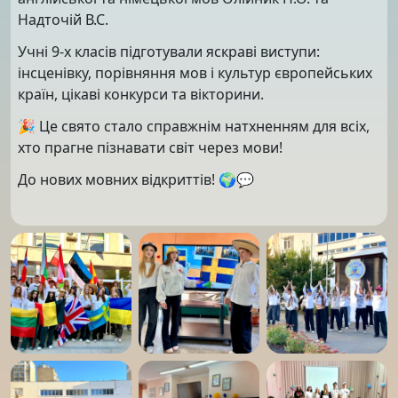
Надточій В.С.
Учні 9-х класів підготували яскраві виступи:
інсценівку, порівняння мов і культур європейських
країн, цікаві конкурси та вікторини.
🎉 Це свято стало справжнім натхненням для всіх,
хто прагне пізнавати світ через мови!
До нових мовних відкриттів! 🌍💬