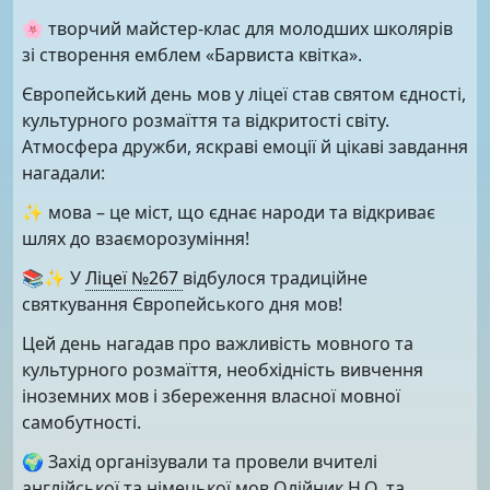
🌸 творчий майстер-клас для молодших школярів
зі створення емблем «Барвиста квітка».
Європейський день мов у ліцеї став святом єдності,
культурного розмаїття та відкритості світу.
Атмосфера дружби, яскраві емоції й цікаві завдання
нагадали:
✨ мова – це міст, що єднає народи та відкриває
шлях до взаєморозуміння!
📚✨ У
Ліцеї №267
відбулося традиційне
святкування Європейського дня мов!
Цей день нагадав про важливість мовного та
культурного розмаїття, необхідність вивчення
іноземних мов і збереження власної мовної
самобутності.
🌍 Захід організували та провели вчителі
англійської та німецької мов Олійник Н.О. та