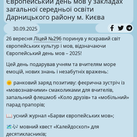
Європейський день мов у закладах
загальної середньої освіти
Дарницького району м. Києва
30.09.2025
26 вересня
Ліцей №296
поринув у яскравий світ
європейських культур і мов, відзначаючи
Європейський день мов – 2025!
Цей день подарував учням та вчителям море
емоцій, нових знань і незабутніх вражень:
🌞 ранковий заряд позитиву: феєрична зустріч із
«мовознавчими» смаколиками для вчителів,
запальний флешмоб «Коло друзів» та «мобільний»
парад прапорів;
📖 усний журнал «Барви європейських мов»;
🗺🎶 мовний квест «Калейдоскоп» для
десятикласників;