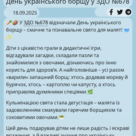
День українського борщу у ЗДО №678
18.09.2025
🥕🥔 У
ЗДО №678
відзначали День українського
борщу – смачне та пізнавальне свято для малят! 🥣
✨
Діти з цікавістю грали в дидактичні ігри,
відгадували загадки, складали пазли та
знайомилися з овочами, дізнаючись про їхню
користь для здоров’я. А найголовніше – усі разом
«варили» запашний борщ: хтось додавав моркву й
бурячок, хтось – картоплю чи капусту, а хтось
приправляв духмяними спеціями.🌿
Кульмінацією свята стала дегустація – малята із
задоволенням смакували гарячим борщиком та
соковитими овочами.🥗
Цей день подарував дітям не лише радість і яскраві
враження, а й важливі знання про українську