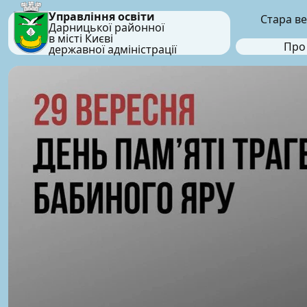
Управління освіти
Стара ве
Дарницької районної
в місті Києві
Про
державної адміністрації