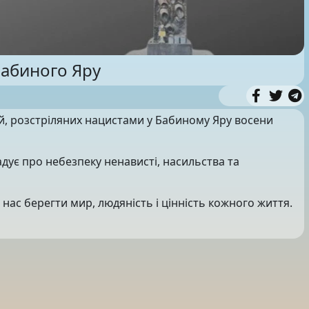
Бабиного Яру
й, розстріляних нацистами у Бабиному Яру восени
адує про небезпеку ненависті, насильства та
 нас берегти мир, людяність і цінність кожного життя.