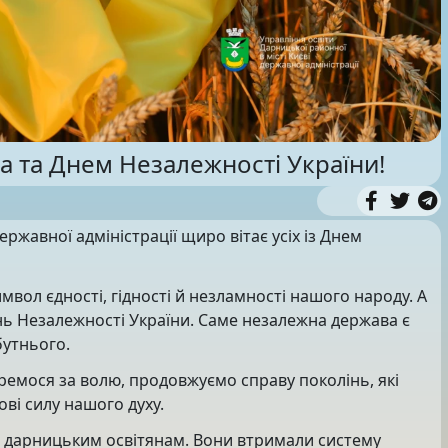
 та Днем Незалежності України!
ержавної адміністрації щиро вітає усіх із Днем
ол єдності, гідності й незламності нашого народу. А
ь Незалежності України. Саме незалежна держава є
бутнього.
ремося за волю, продовжуємо справу поколінь, які
ові силу нашого духу.
и дарницьким освітянам. Вони втримали систему