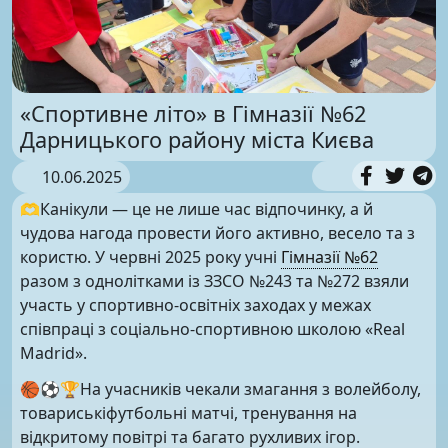
«Спортивне літо» в Гімназії №62
Дарницького району міста Києва
10.06.2025
🫶Канікули — це не лише час відпочинку, а й
чудова нагода провести його активно, весело та з
користю. У червні 2025 року учні
Гімназії №62
разом з однолітками із ЗЗСО №243 та №272 взяли
участь у спортивно-освітніх заходах у межах
співпраці з соціально-спортивною школою «Real
Madrid».
🏀⚽️🏆На учасників чекали змагання з волейболу,
товариськіфутбольні матчі, тренування на
відкритому повітрі та багато рухливих ігор.