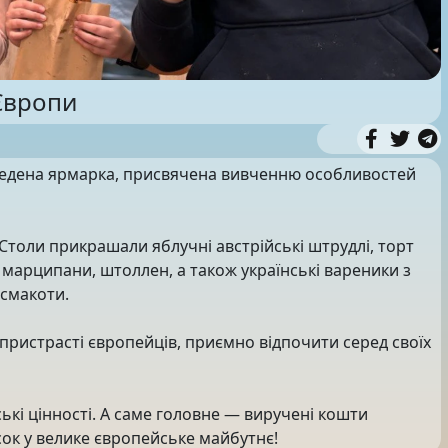
Європи
едена ярмарка, присвячена вивченню особливостей
. Столи прикрашали яблучні австрійські штрудлі, торт
 марципани, штоллен, а також українські вареники з
 смакоти.
 пристрасті європейців, приємно відпочити серед своїх
ькі цінності. А саме головне — виручені кошти
ок у велике європейське майбутнє!