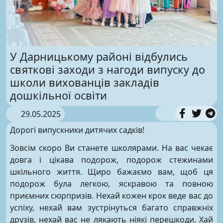
У Дарницькому районі відбулись
святкові заходи з нагоди випуску до
школи вихованців закладів
дошкільної освіти
29.05.2025
Дорогі випускники дитячих садків!
Зовсім скоро Ви станете школярами. На вас чекає
довга і цікава подорож, подорож стежинами
шкільного життя. Щиро бажаємо вам, щоб ця
подорож була легкою, яскравою та повною
приємних сюрпризів. Нехай кожен крок веде вас до
успіху, нехай вам зустрінуться багато справжніх
друзів, нехай вас не лякають ніякі перешкоди. Хай