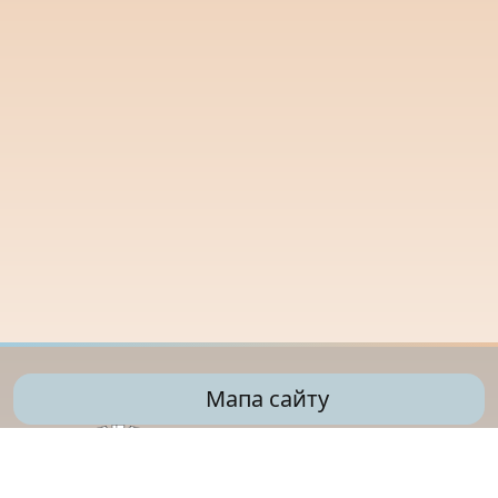
Мапа сайту
Управління освіти
Дарницької районної
в місті Києві