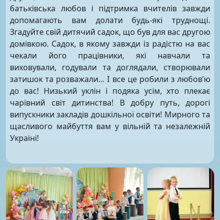
батьківська любов і підтримка вчителів завжди
допомагають вам долати будь-які труднощі.
Згадуйте свій дитячий садок, що був для вас другою
домівкою. Садок, в якому завжди із радістю на вас
чекали його працівники, які навчали та
виховували, годували та доглядали, створювали
затишок та розважали… І все це робили з любов’ю
до вас! Низький уклін і подяка усім, хто плекає
чарівний світ дитинства! В добру путь, дорогі
випускники закладів дошкільної освіти! Мирного та
щасливого майбуття вам у вільній та незалежній
Україні!