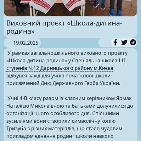
Виховний проєкт «Школа-дитина-
родина»
19.02.2025
У рамках загальношкільного виховного проєкту
«Школа-дитина-родина» у
Спеціальна школа І-ІІ
ступенів №12 Дарницького району м.Києва
відбувся захід для учнів початкової школи,
присвячений Дню Державного Герба України.
Учні 4-В класу разом із класним керівником Ярмак
Наталією Миколаївною та батьками долучилися до
організації цього особливого дня. Спільними
зусиллями вони створили символічну копію
Тризуба з різних матеріалів, що стало чудовим
прикладом єднання родин і школи навколо